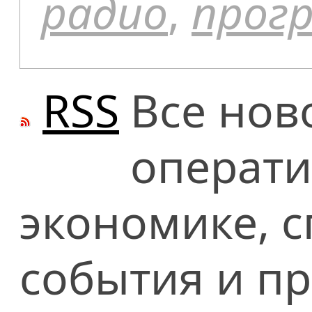
радио
,
прог
RSS
Все нов
операти
экономике, сп
события и п