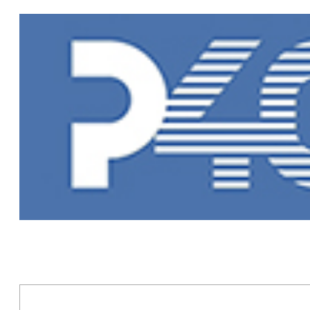
Главная
»
Пр
Программы