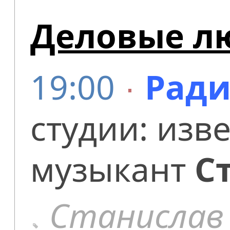
Деловые лю
19:00
∙
Ради
студии: из
музыкант
С
Станислав