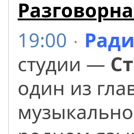
Разговорна
19:00
∙
Ради
студии —
С
один из гла
музыкально