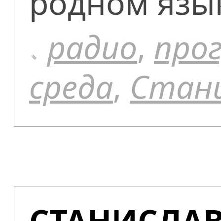
родном язы
радио
,
про
среда
,
Стани
СТАНИСЛА