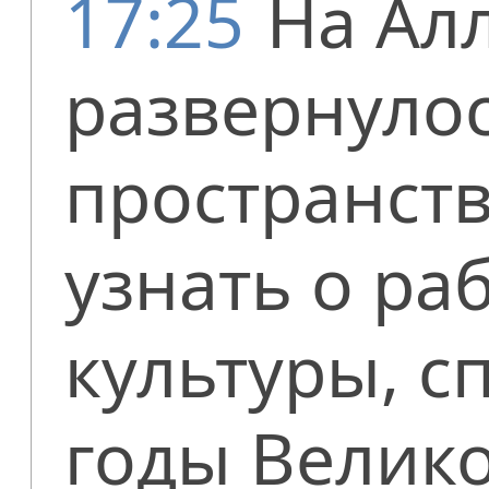
17:25
На Алл
развернулос
пространств
узнать о ра
культуры, с
годы Велик