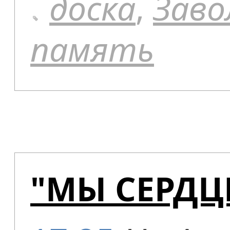
доска
,
Заво
память
"МЫ СЕРДЦ