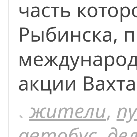
часть котор
Рыбинска, п
международ
акции Вахта
жители
,
п
автобус
,
де