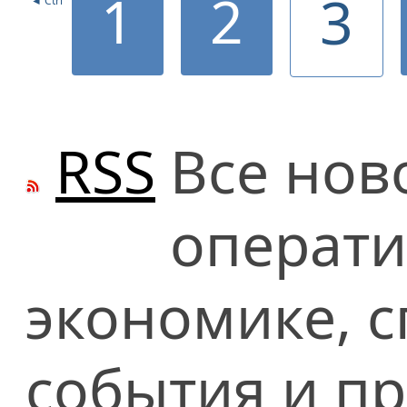
1
2
3
◄ Ctrl
RSS
Все нов
операти
экономике, сп
события и п