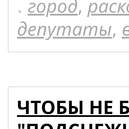
город
,
раск
депутаты
,
ЧТОБЫ НЕ 