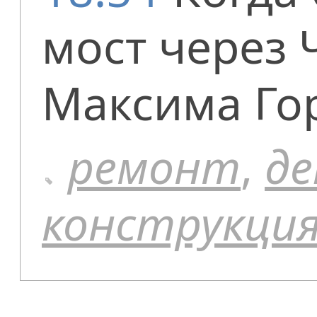
мост через 
Максима Го
ремонт
,
д
конструкци