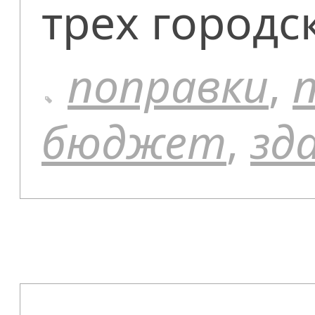
трех городс
поправки
,
бюджет
,
зд