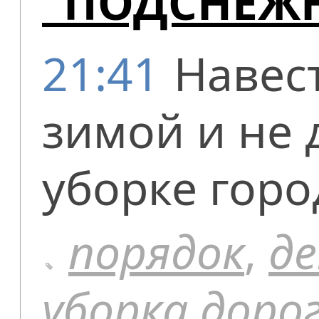
"ПОДСНЕЖ
21:41
Навес
зимой и не 
уборке горо
порядок
,
д
уборка доро