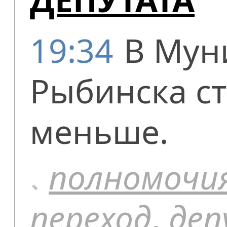
19:34
В Мун
Рыбинска ст
меньше.
полномочи
переход
,
де