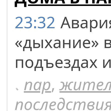
23:32
Авари
«дыхание» в
подъездах и
пар
,
жите
последстви