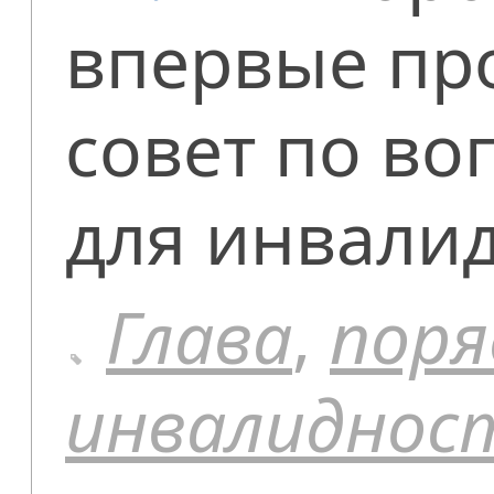
впервые пр
совет по во
для инвалид
Глава
,
поря
инвалиднос