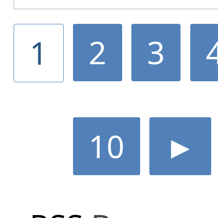
2
3
1
10
►