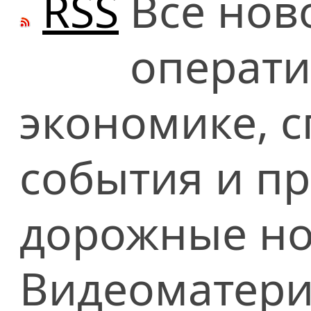
RSS
Все нов
операти
экономике, сп
события и п
дорожные но
Видеоматери