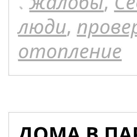
жалобы
,
Се
люди
,
прове
отопление
ДОМА В ПА