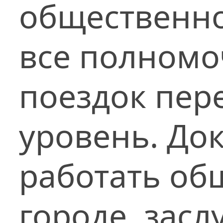
общественно
все полномо
поездок пер
уровень. Док
работать об
городе, зас