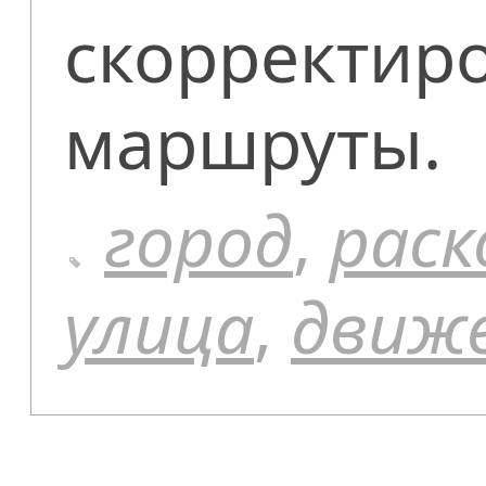
скорректир
маршруты.
город
,
раск
улица
,
движ