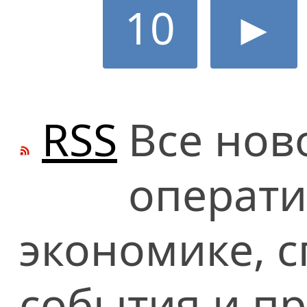
10
►
RSS
Все нов
операти
экономике, сп
события и п