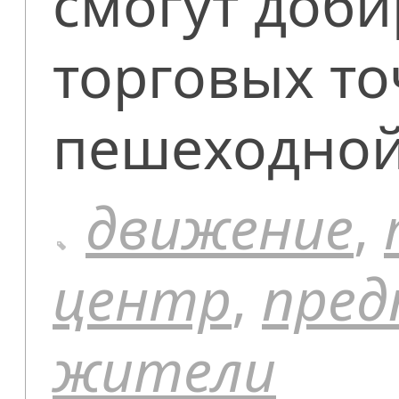
смогут доби
торговых то
пешеходной
движение
,
центр
,
пред
жители