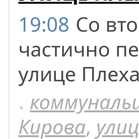
19:08
Со вт
частично п
улице Плеха
коммуналь
Кирова
,
ули