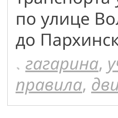
по улице Во
до Пархинск
гагарина
,
у
правила
,
дв