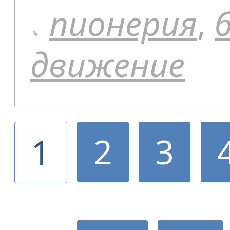
пионерия
,
движение
2
3
1