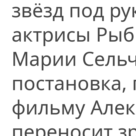
звёзд под р
актрисы Рыб
Марии Сель
постановка,
фильму Алек
переносит з