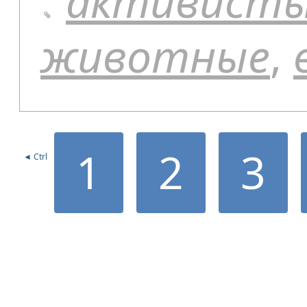
активист
животные
,
1
2
3
◄ Ctrl