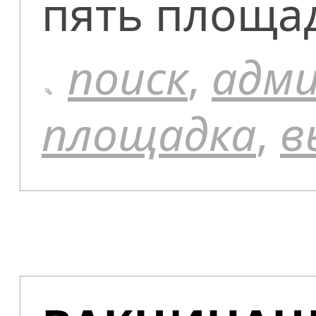
пять площад
поиск
,
адм
площадка
,
в