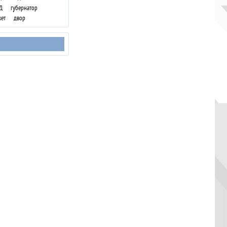
Д
губернатор
ет
двор