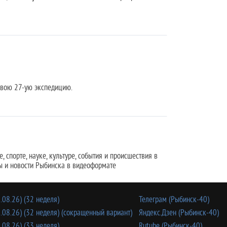
свою 27-ую экспедицию.
 спорте, науке, культуре, события и происшествия в
ы и новости Рыбинска в видеоформате
.08.26) (32 неделя)
Телеграм (Рыбинск-40)
.08.26) (32 неделя) (сокращенный вариант)
Яндекс.Дзен (Рыбинск-40)
.08.26) (33 неделя)
Rutube (Рыбинск-40)