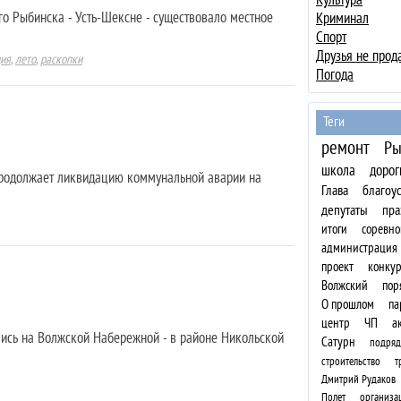
о Рыбинска - Усть-Шексне - существовало местное
Криминал
Спорт
Друзья не прод
ция
,
лето
,
раскопки
Погода
Теги
ремонт
Ры
школа
дорог
продолжает ликвидацию коммунальной аварии на
Глава
благоу
депутаты
пра
итоги
соревно
администрация
проект
конкур
Волжский
пор
О прошлом
па
центр
ЧП
а
лись на Волжской Набережной - в районе Никольской
Сатурн
подряд
строительство
т
Дмитрий Рудаков
Полет
организа