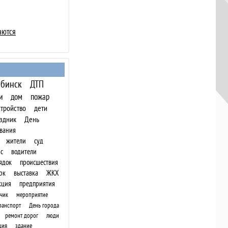
аются
бинск
ДТП
и
дом
пожар
стройство
дети
здник
День
вания
жители
суд
с
водители
ядок
происшествия
рк
выставка
ЖКХ
кция
предприятия
чик
мероприятие
ранспорт
День города
ремонт дорог
люди
ция
здание