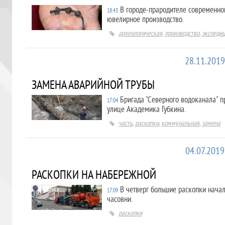
В городе-прародителе современног
18:43
ювелирное производство.
археологическая
,
производство
,
экспеди
28.11.2019
ЗАМЕНА АВАРИЙНОЙ ТРУБЫ
Бригада "Северного водоканала" 
17:04
улице Академика Губкина.
часть
,
раскопки
,
коммунальная
,
замена
04.07.2019
РАСКОПКИ НА НАБЕРЕЖНОЙ
В четверг большие раскопки нача
17:09
часовни.
раскопки