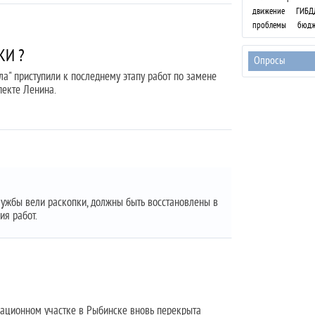
движение
ГИБД
проблемы
бюдж
КИ ?
Опросы
а" приступили к последнему этапу работ по замене
пекте Ленина.
лужбы вели раскопки, должны быть восстановлены в
ия работ.
зационном участке в Рыбинске вновь перекрыта