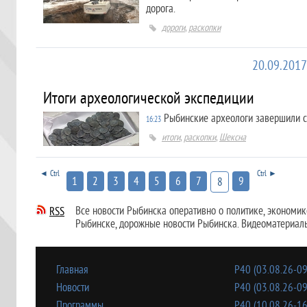
дорога.
дороги
,
раскопки
20.09.2017
Итоги археологической экспедиции
Рыбинские археологи завершили 
16:23
итоги
,
раскопки
,
Шексна
◄ Ctrl
Ctrl ►
1
2
3
4
5
6
7
9
8
Все новости Рыбинска оперативно о политике, экономике,
RSS
Рыбинске, дорожные новости Рыбинска. Видеоматериал
Главная
Р40 (03.08.26-09
Новости
Р40 (03.08.26-09
Программы
Р40 (10.08.26-16