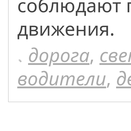
соблюдают 
движения.
дорога
,
св
водители
,
д