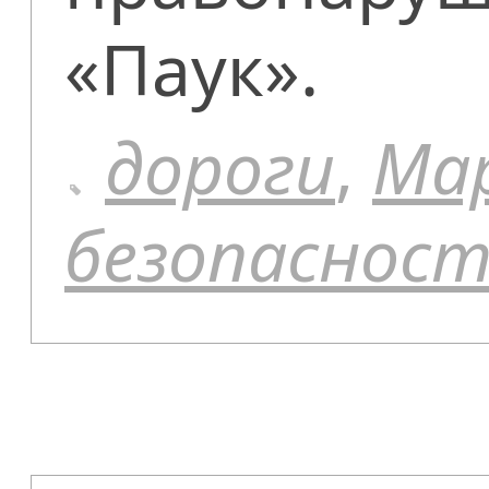
«Паук».
дороги
,
Ма
безопаснос