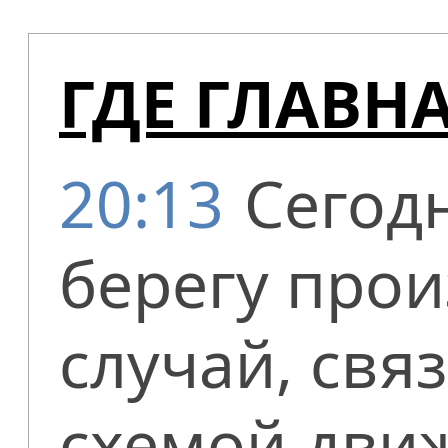
ГДЕ ГЛАВН
20:13
Сегод
берегу про
случай, свя
схемой дви