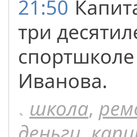
21:50
Капит
три десятил
спортшколе
Иванова.
школа
,
рем
деньги
,
кап