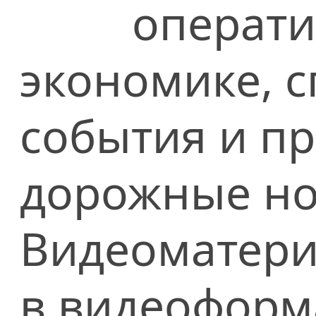
операти
экономике, сп
события и п
дорожные но
Видеоматери
в видеоформ