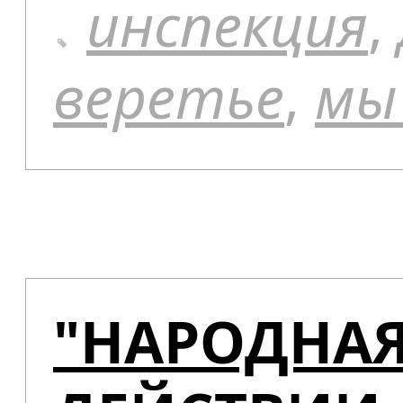
инспекция
,
веретье
,
мы
"НАРОДНАЯ