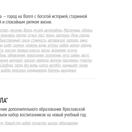
а — город на Волге с богатой историей, старинной
й и спокойным ритмом жизни.
спорт
,
питание
,
Волга
,
музей
,
автомобиль
,
Масленица
,
уборка
,
,
парковка
,
погода
,
отдых
,
рост
,
вещи
,
завтраки
,
День города
,
бщественный
,
такси
,
стоимость
,
автовокзал
,
зоопарк
,
зима
,
он
,
кафе
,
съемки
,
уровень воды
,
аптека
,
набор
,
номер
,
аренда
,
та
,
мастер
,
первые классы
,
весна
,
экономия
,
услуги
,
День
,
обновление
,
новогодние
,
отопление
,
лето
,
район
,
досуг
,
ежная
,
интернет
,
вокзал
,
природа
,
жители
,
праздники
,
туристы
,
Свобода
,
город
,
без воды
,
карта
,
автобус
,
ландшафт
,
меню
,
,
выбор
,
персонал
,
кондиционер
,
Кремль
,
выходные
ЛА"
ния дополнительного образования Ярославской
рыли набор воспитанников на новый учебный год.
ум
,
Новый год
,
набор
,
открытие
,
школа
,
образование