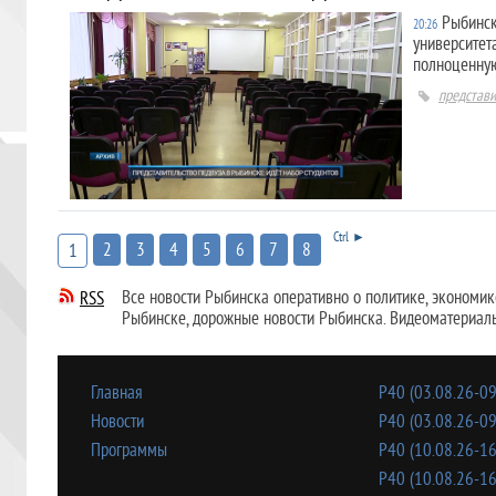
Рыбинск
20:26
университет
полноценную
представи
Ctrl ►
2
3
4
5
6
7
8
1
Все новости Рыбинска оперативно о политике, экономике,
RSS
Рыбинске, дорожные новости Рыбинска. Видеоматериал
Главная
Р40 (03.08.26-09
Новости
Р40 (03.08.26-09
Программы
Р40 (10.08.26-16
Р40 (10.08.26-16