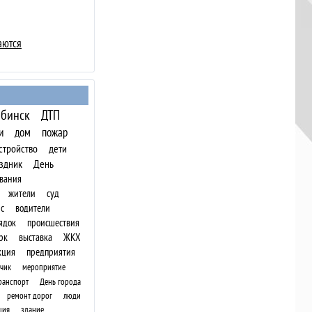
аются
бинск
ДТП
и
дом
пожар
стройство
дети
здник
День
вания
жители
суд
с
водители
ядок
происшествия
рк
выставка
ЖКХ
кция
предприятия
чик
мероприятие
ранспорт
День города
ремонт дорог
люди
ция
здание