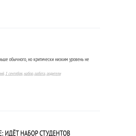
ньше обычного, но критически низким уровень не
ний
,
1 сентября
,
набор
,
работа
,
родители
: ИДЁТ НАБОР СТУДЕНТОВ