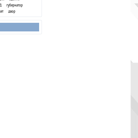
Д
губернатор
ет
двор