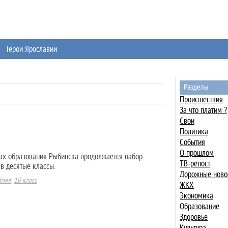
Герои Ярославии
Разделы
Происшествия
За что платим ?
Свои
Политика
События
О прошлом
ах образования Рыбинска продолжается набор
ТВ-репост
в десятые классы.
Дорожные ново
тинг
,
10 класс
ЖКХ
Экономика
Образование
Здоровье
Культура