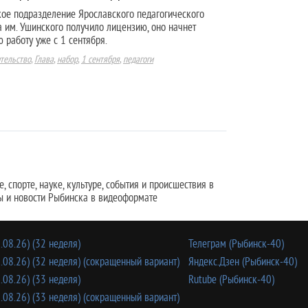
ое подразделение Ярославского педагогического
а им. Ушинского получило лицензию, оно начнет
 работу уже с 1 сентября.
тельство
,
Глава
,
набор
,
1 сентября
,
педагоги
 спорте, науке, культуре, события и происшествия в
ы и новости Рыбинска в видеоформате
.08.26) (32 неделя)
Телеграм (Рыбинск-40)
.08.26) (32 неделя) (сокращенный вариант)
Яндекс.Дзен (Рыбинск-40)
.08.26) (33 неделя)
Rutube (Рыбинск-40)
.08.26) (33 неделя) (сокращенный вариант)