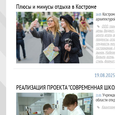
Плюсы и минусы отдыха в Костроме
Костром
16:05
архитектуро
ООО
,
тран
цены
,
бюджет
центр
,
итоги
,
о
продукты
,
сез
трудности
,
мес
гастрономия
,
рынок
,
Набер
барьер
,
осень
,
стиль
,
формат
19.08.2025
РЕАЛИЗАЦИЯ ПРОЕКТА "СОВРЕМЕННАЯ ШКО
Учрежде
21:01
области отк
Квантори