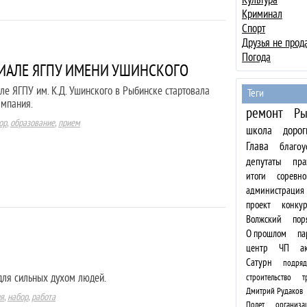
Криминал
Спорт
Друзья не прод
Погода
ИАЛЕ ЯГПУ ИМЕНИ УШИНСКОГО
ле ЯГПУ им. К.Д. Ушинского в Рыбинске стартовала
Теги
ампания.
ремонт
Ры
ор
,
образование
,
прием
школа
дорог
Глава
благоу
депутаты
пра
итоги
соревно
администрация
проект
конкур
Волжский
пор
О прошлом
па
центр
ЧП
а
Сатурн
подряд
для сильных духом людей.
строительство
т
Дмитрий Рудаков
ия
,
набор
,
работа
Полет
организа