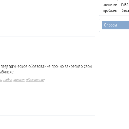
движение
ГИБД
проблемы
бюдж
Опросы
педагогическое образование прочно закрепило свои
ыбинске.
ь
,
набор
,
филиал
,
образование